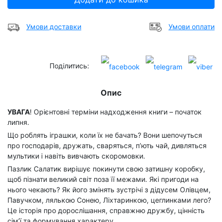
Умови доставки
Умови оплати
Поділитись:
Опис
УВАГА
! Орієнтовні терміни надходження книги – початок
липня.
Що роблять іграшки, коли їх не бачать? Вони шепочуться
про господарів, дружать, сваряться, пʼють чай, дивляться
мультики і навіть вивчають скоромовки.
Пазлик Cалатик вирішує покинути свою затишну коробку,
щоб пізнати великий світ поза її межами. Які пригоди на
нього чекають? Як його змінять зустрічі з дідусем Олівцем,
Павучком, лялькою Сонею, Ліхтаринкою, цеглинками лего?
Це історія про дорослішання, справжню дружбу, цінність
сімʼї та формування характеру.