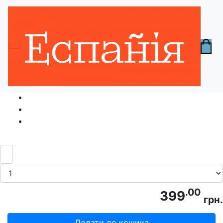
Головна
Паперові книги
Пригоди пазлика Салатика, Анна
Дубровна
.00
399
грн.
Додати до кошика